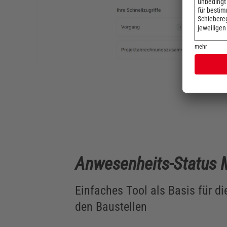
Anwesenheits-Status M
Einfaches Tool als Basis für di
den Baustellen