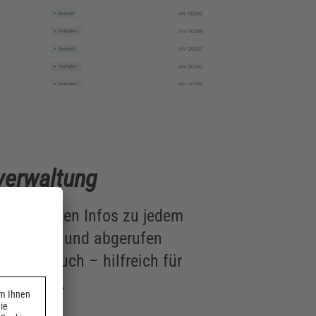
verwaltung
e relevanten Infos zu jedem
ngetragen und abgerufen
Bautagebuch – hilfreich für
erbetrieb.