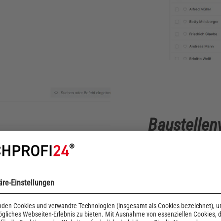
Baustellen
Hier können all
Dachprojekt ei
werden – inkl. 
jeden Dachdeck