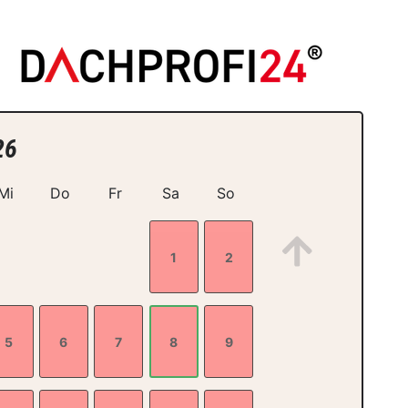
26
Mi
Do
Fr
Sa
So
1
2
5
6
7
8
9