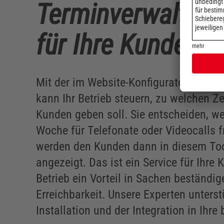
Terminverwaltun
für Ihre Kunden
Mit der im Website-Konfigurator integr
kann Ihr Betrieb steuern, zu welchen Z
Kunden geben soll. Sie entscheiden, wel
Woche für Telefonate oder Videocalls 
werden den Kunden dann in diesem Tool
angezeigt. Das ist ein Service für Ihre 
Betrieb ein Vorteil in Sachen beständig
Erreichbarkeit. Unsere Experten unterst
Installation und der Integration in Ihr