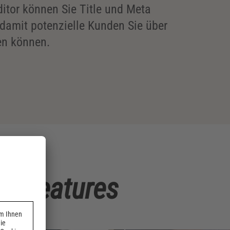
itor können Sie Title und Meta
 damit potenzielle Kunden Sie über
en können.
he Features