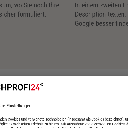
sum, wo Sie noch Ihre
In einem zweiten Ed
icher formuliert.
Description texten,
Google besser find
nfigurator: zusätzlic