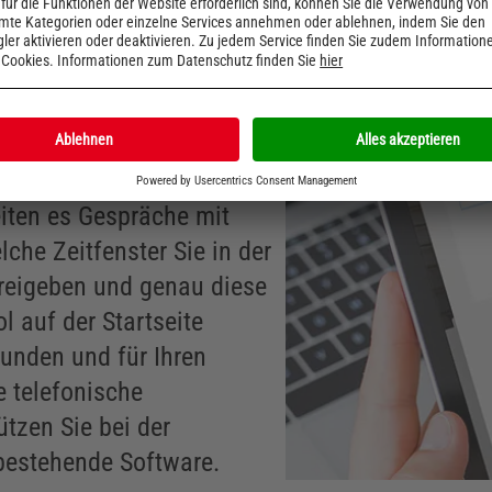
g
ierten Terminverwaltung
eiten es Gespräche mit
che Zeitfenster Sie in der
freigeben und genau diese
 auf der Startseite
Kunden und für Ihren
e telefonische
ützen Sie bei der
e bestehende Software.