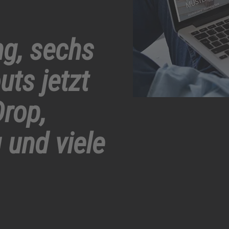
ng, sechs
ts jetzt
Drop,
 und viele