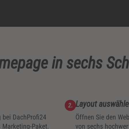
omepage in sechs Schri
Layout auswähl
g bei DachProfi24
Öffnen Sie den Web
 Marketing-Paket.
von sechs hochwert